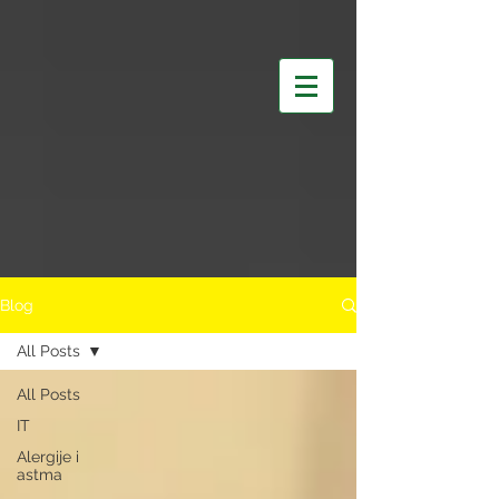
Blog
All Posts
All Posts
IT
Alergije i
astma