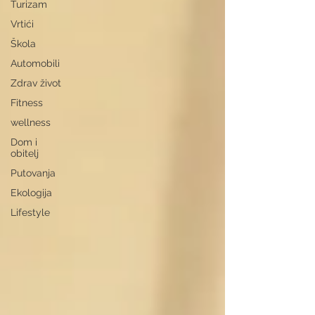
Turizam
Vrtići
Škola
Automobili
Zdrav život
Fitness
wellness
Dom i
obitelj
Putovanja
Ekologija
Lifestyle