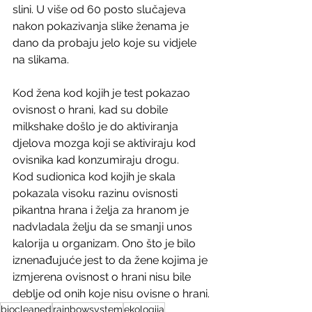
slini. U više od 60 posto slučajeva 
nakon pokazivanja slike ženama je 
dano da probaju jelo koje su vidjele 
na slikama.
Kod žena kod kojih je test pokazao 
ovisnost o hrani, kad su dobile 
milkshake došlo je do aktiviranja 
djelova mozga koji se aktiviraju kod 
ovisnika kad konzumiraju drogu.
Kod sudionica kod kojih je skala 
pokazala visoku razinu ovisnosti 
pikantna hrana i želja za hranom je 
nadvladala želju da se smanji unos 
kalorija u organizam. Ono što je bilo 
iznenađujuće jest to da žene kojima je 
izmjerena ovisnost o hrani nisu bile 
deblje od onih koje nisu ovisne o hrani.
biocleaned
rainbowsystem
ekologija