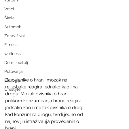
Turizam
Vrtići
Škola
Automobili
Zdrav život
Fitness
wellness
Dom i obitelj
Putovanja
Za ovisnike o hrani, mozak na 
Ekologija
milkshake reagira jednako kao i na 
Lifestyle
drogu. Mozak ovisnika o hrani 
prilikom konzumiranja hrane reagira 
jednako kao i mozak ovisnika o drogi 
kad konzumira drogu, tvrdi jedno od 
najnovijih istraživanja provedenih o 
hrani.