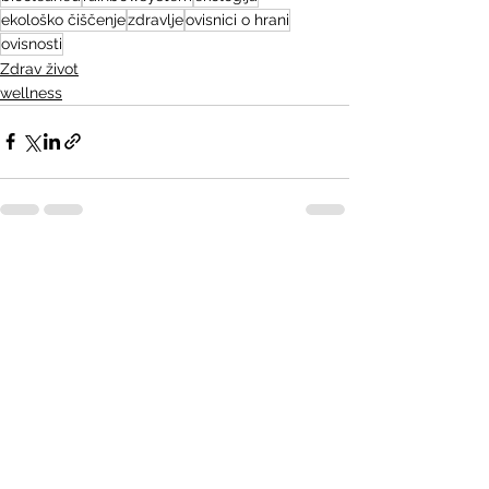
ekološko čiščenje
zdravlje
ovisnici o hrani
ovisnosti
Zdrav život
wellness
See All
Recent Posts