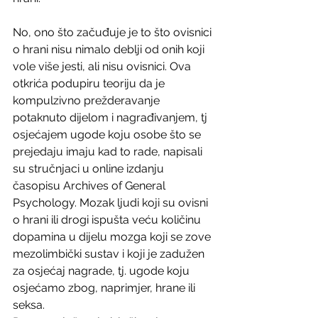
No, ono što začuđuje je to što ovisnici 
o hrani nisu nimalo deblji od onih koji 
vole više jesti, ali nisu ovisnici. Ova 
otkrića podupiru teoriju da je 
kompulzivno prežderavanje 
potaknuto dijelom i nagrađivanjem, tj 
osjećajem ugode koju osobe što se 
prejedaju imaju kad to rade, napisali 
su stručnjaci u online izdanju 
časopisu Archives of General 
Psychology. Mozak ljudi koji su ovisni 
o hrani ili drogi ispušta veću količinu 
dopamina u dijelu mozga koji se zove 
mezolimbički sustav i koji je zadužen 
za osjećaj nagrade, tj. ugode koju 
osjećamo zbog, naprimjer, hrane ili 
seksa.