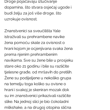
Droge pojačavaju izlučivanje 
dopamina, što stvara osjećaj ugode i 
budi želju za još više droge, što 
uzrokuje ovisnost.
Znanstvenici sa sveučilišta Yale 
istraživali su prehrambene navike 
žena pomoću skale za ovisnost o 
hrani kojom je ocjenjivana svaka žena 
prema njenim prehrambenim 
navikama. Sve su žene bile u prosjeku 
stare oko 21 godinu i bile su različite 
tjelesne građe, od mršavih do pretilih. 
Žene su podijeljene u nekoliko grupa 
na temelju toga koliko su ovisne o 
hrani i svakoj je skeniran mozak dok 
su im znanstvenici prikazivali različite 
slike. Na jednoj slici je bio čokoladni 
milkshake, a na drugoj otopina slična 