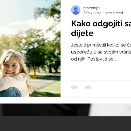
promocija
Feb 7, 2017
2 min read
Kako odgojiti
dijete
Jeste li primijetili koliko s
uspoređuju sa svojim vršnj
od njih. Postavlja se...