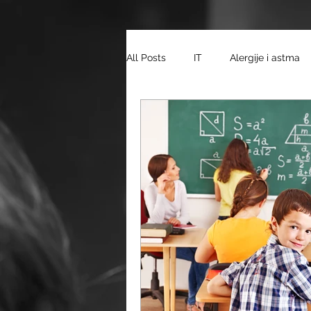
All Posts
IT
Alergije i astma
wellness
Dom i obitelj