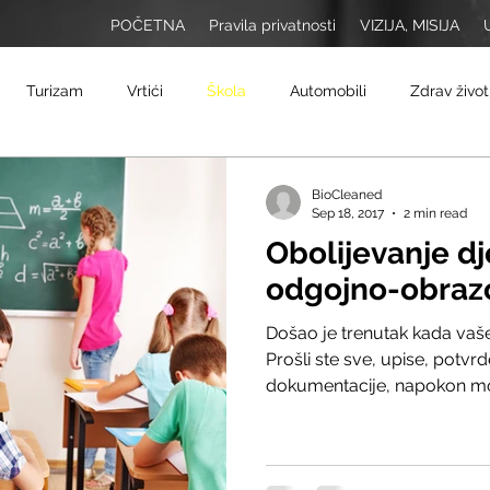
POČETNA
Pravila privatnosti
VIZIJA, MISIJA
Turizam
Vrtići
Škola
Automobili
Zdrav život
Putovanja
Ekologija
Lifestyle
BioCleaned
Sep 18, 2017
2 min read
Obolijevanje d
odgojno-obraz
Došao je trenutak kada vaše d
Prošli ste sve, upise, potvrd
dokumentacije, napokon mož