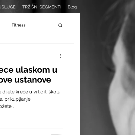
USLUGE
TRŽIŠNI SEGMENTI
Blog
Fitness
jece ulaskom u
ove ustanove
ijete kreće u vrtić ili školu.
e, prikupljanje
ete...