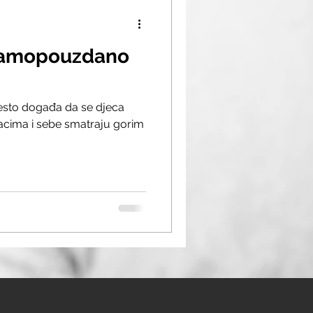
 samopouzdano
e često događa da se djeca
acima i sebe smatraju gorim