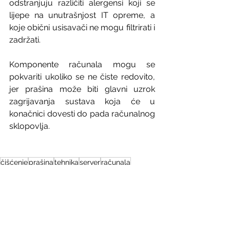
odstranjuju različiti alergensi koji se 
lijepe na unutrašnjost IT opreme, a 
koje obični usisavači ne mogu filtrirati i 
zadržati. 
Komponente računala mogu se 
pokvariti ukoliko se ne čiste redovito, 
jer prašina može biti glavni uzrok 
zagrijavanja sustava koja će u 
konačnici dovesti do pada računalnog 
sklopovlja. 
čišćenje
prašina
tehnika
server
računala
usisavanje
Zaslon
IT sektor
Hlađenje
Soba
Hardware
Poslužitelj
IT