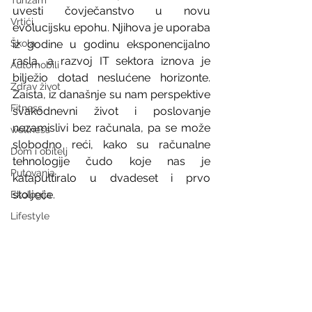
Turizam
uvesti čovječanstvo u novu 
Vrtići
evolucijsku epohu. Njihova je uporaba 
Škola
iz godine u godinu eksponencijalno 
rasla, a razvoj IT sektora iznova je 
Automobili
bilježio dotad neslućene horizonte. 
Zdrav život
Zaista, iz današnje su nam perspektive 
Fitness
svakodnevni život i poslovanje 
nezamislivi bez računala, pa se može 
wellness
slobodno reći, kako su računalne 
Dom i obitelj
tehnologije čudo koje nas je 
Putovanja
katapultiralo u dvadeset i prvo 
stoljeće.  
Ekologija
Lifestyle