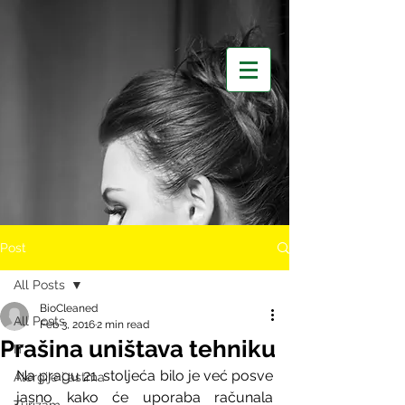
Post
All Posts
BioCleaned
All Posts
Feb 3, 2016
2 min read
Prašina uništava tehniku
IT
Na pragu 21. stoljeća bilo je već posve 
Alergije i astma
jasno kako će uporaba računala 