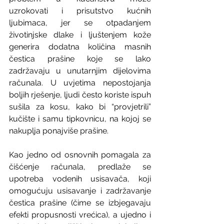
uzrokovati i prisutstvo kućnih 
ljubimaca, jer se otpadanjem 
životinjske dlake i ljuštenjem kože 
generira dodatna količina masnih 
čestica prašine koje se lako 
zadržavaju u unutarnjim dijelovima 
računala. U uvjetima nepostojanja 
boljih rješenje, ljudi često koriste ispuh 
sušila za kosu, kako bi “provjetrili” 
kučište i samu tipkovnicu, na kojoj se 
nakuplja ponajviše prašine. 
Kao jedno od osnovnih pomagala za 
čišćenje računala, predlaže se 
upotreba vodenih usisavača, koji  
omogućuju usisavanje i zadržavanje 
čestica prašine (čime se izbjegavaju 
efekti propusnosti vrećica), a ujedno i 