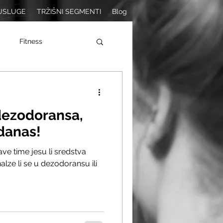
USLUGE
TRŽIŠNI SEGMENTI
Blog
Fitness
dezodoransa,
danas!
ve time jesu li sredstva
alze li se u dezodoransu ili