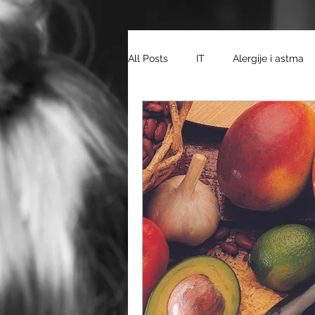
All Posts
IT
Alergije i astma
wellness
Dom i obitelj