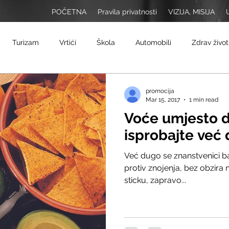
POČETNA
Pravila privatnosti
VIZIJA, MISIJA
Turizam
Vrtići
Škola
Automobili
Zdrav život
Putovanja
Ekologija
Lifestyle
promocija
Mar 15, 2017
1 min read
Voće umjesto 
isprobajte već 
Već dugo se znanstvenici ba
protiv znojenja, bez obzira n
sticku, zapravo...