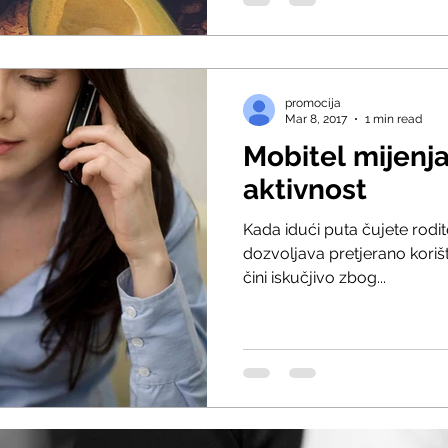
promocija
Mar 8, 2017
1 min read
Mobitel mijen
aktivnost
Kada idući puta čujete rodit
dozvoljava pretjerano korišt
čini iskučjivo zbog...