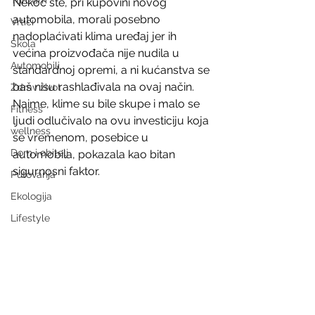
Turizam
Nekoć ste, pri kupovini novog 
automobila, morali posebno 
Vrtići
nadoplaćivati klima uređaj jer ih 
Škola
većina proizvođača nije nudila u 
Automobili
standardnoj opremi, a ni kućanstva se 
baš nisu rashlađivala na ovaj način. 
Zdrav život
Naime, klime su bile skupe i malo se 
Fitness
ljudi odlučivalo na ovu investiciju koja 
wellness
se vremenom, posebice u 
Dom i obitelj
automobila, pokazala kao bitan 
sigurnosni faktor.
Putovanja
Ekologija
Lifestyle