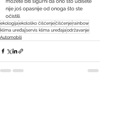
možete biti sigurni da ono što udišete 
nije još opasnije od onoga što ste 
očistili.
ekologija
ekološko čišćenje
čišćenje
rainbow
klima uređaj
servis klima uređaja
održavanje
Automobili
See All
Recent Posts